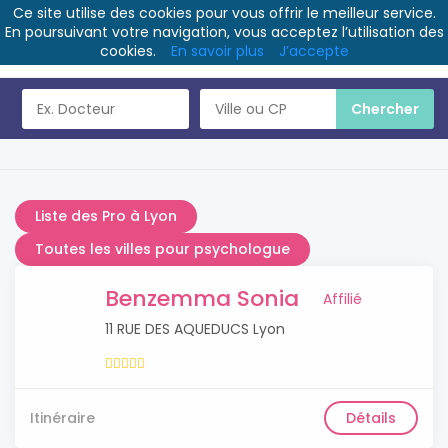
Ce site utilise des cookies pour vous offrir le meilleur service.
En poursuivant votre navigation, vous acceptez l’utilisation des
cookies.
En savoir plus
J’accepte
Liste des Pro à Lyon
Toutes les villes pour psychologue
Benzemma Sonia
Affilié
11 RUE DES AQUEDUCS Lyon
Itinéraire
Détails