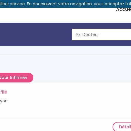
illeur service. En poursuivant votre navigation, vous acceptez l’ut
Accuei
pour Infirmier
filié
Lyon
Détai