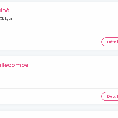
ainé
XE Lyon
Détai
Bellecombe
Détai