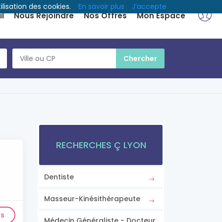
ilisation des cookies.
En savoir plus
J’accepte
l
Nous Rejoindre
Nos Offres
Mon Espace
RECHERCHES Ç LYON
Dentiste
Masseur-Kinésithérapeute
ls
Médecin Généraliste - Docteur