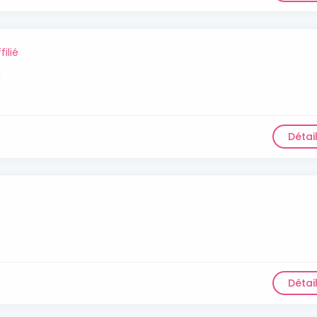
filié
n
Détai
Détai