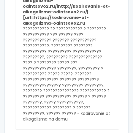
alkogolizma-
odintsovo2.ru/|http://kodirovanie-ot-
alkogolizma-odintsovo2.ru/|
[url=https://kodirovanie-ot-
alkogolizma-odintsovo2.ru
??????????? ?? ??????????? ? ????????
??????????? ??? ?????? ????
???????????? ??????? ???????????
???????????. ????????? ????????
?????????? ?????????? ????????????
?????????, ????????? ??????????????
???? ? ???????? ????? ???
?????????????? ????????, ????????? ?
?????????? ????? ?????. ???????
??????????????? ??????? ?????????
???????????????? ????????? ????????,
???????? ??????????????? ??????????? ?
????????? ??????????? ?????? ? ??????
????????, ????? ???????????,
???????????? ???????? ? ??????
?????????. ?????? ?????? -
kodirovanie ot
alkogolizma na domu