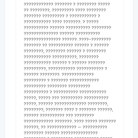
???????????? ??????? ? ???????? ?????
?? ????????, ????????? ???? ????????
??????? ????????? ? ??????????? ?
??????????? ???? ???????. ? ?????
?????????? ?????? ?????????? ????????
?????????????? ?????? ??????????
??????????????? ??????: ????-????????
??????? ?? ?????????? ?????? ? ??????
????????, ???????? ?????? ? ????????
??????????? ??????????, ????????
??????????? ?????? ? ?????? ???????
?????????, ??????????? ??????????? ?
?????? ????????. ?????????????
????????? ? ??????? ????????????
????????? ???????? ?????????
?????????? ? ?????????? ???????????
?????, ????? ??? ????????? ??????????
?????, ?????? ????????????? ????????,
????????, ??????? ???? ? ??????? ??????,
?????? ?????????? ??? ????????
???????????? ???????. ???? ????? ???????
??????, ?? ???????????? — ??????????
???????? ?????? ???????????????