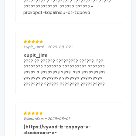
????????? ? ????????? ?????????? ?????
??????????????. ?????? ?????? -
prokapat-kapelnicu-ot-zapoya
Kupit_urml – 2026-08-02 :
Kupit_jiml
???? ?? ??????
????????? ??????
, ???
???????? ??????? ?????????? ???????
????? ? ???????? ????. ??? ??????????
??????? ???????? ??????? ?????????
???????? ?????? ???????? ??????????.
WilliamDus – 2026-08-01 :
{https://vyvod-iz-zapoya-v-
stacionare-v-