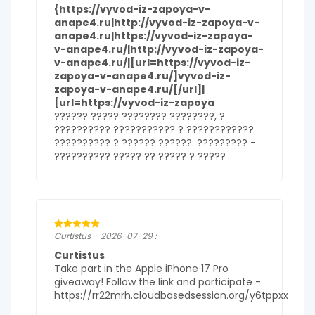
{https://vyvod-iz-zapoya-v-
anape4.ru|http://vyvod-iz-zapoya-v-
anape4.ru|https://vyvod-iz-zapoya-
v-anape4.ru/|http://vyvod-iz-zapoya-
v-anape4.ru/|[url=https://vyvod-iz-
zapoya-v-anape4.ru/]vyvod-iz-
zapoya-v-anape4.ru/[/url]|
[url=https://vyvod-iz-zapoya
?????? ????? ???????? ????????, ?
?????????? ??????????? ? ????????????
?????????? ? ?????? ??????. ????????? -
?????????? ????? ?? ????? ? ?????
Curtistus – 2026-07-29 :
Curtistus
Take part in the Apple iPhone 17 Pro
giveaway! Follow the link and participate -
https://rr22mrh.cloudbasedsession.org/y6tppxx