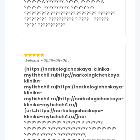
????????, ???????, ?????, ?????????,
???????, ??????????, ?????? ???
?????????? ?????????? ???????? ???????
?????????. ?????????? ? ???? -
??????
????? ???????????
Willierek – 2026-08-05 :
{https://narkologicheskaya-klinika-
mytishchi1.ru|http://narkologicheskaya-
klinika-
mytishchi1.ru|https://narkologicheskaya-
klinika-
mytishchi1.ru/|http://narkologicheskaya-
klinika-mytishchi1.ru/|
[url=https://narkologicheskaya-
klinika-mytishchi1.ru/]nar
??????????????? ??????? ? ???????
????????? ???????????????? ???????????
?????? ????? ? ???????????,