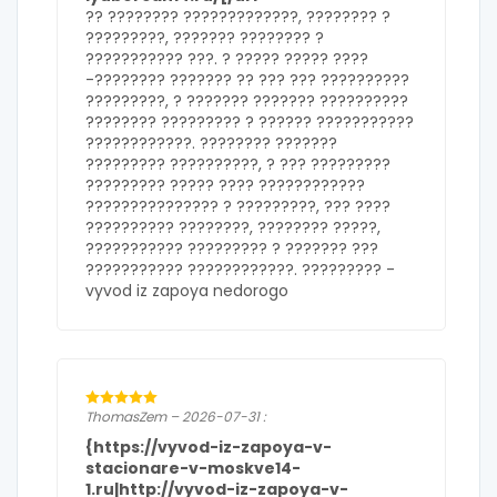
?? ???????? ?????????????, ???????? ?
?????????, ??????? ???????? ?
??????????? ???. ? ????? ????? ????
-???????? ??????? ?? ??? ??? ??????????
?????????, ? ??????? ??????? ??????????
???????? ????????? ? ?????? ???????????
????????????. ???????? ???????
????????? ??????????, ? ??? ?????????
????????? ????? ???? ????????????
??????????????? ? ?????????, ??? ????
?????????? ????????, ???????? ?????,
??????????? ????????? ? ??????? ???
??????????? ????????????. ????????? -
vyvod iz zapoya nedorogo
ThomasZem – 2026-07-31 :
{https://vyvod-iz-zapoya-v-
stacionare-v-moskve14-
1.ru|http://vyvod-iz-zapoya-v-