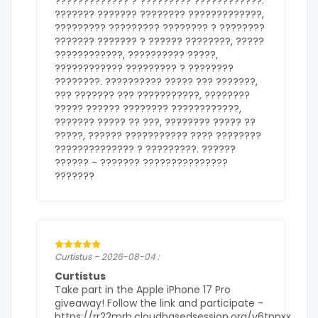
????????????? ? ????????? ????????????.
??????? ??????? ???????? ?????????????,
????????? ????????? ???????? ? ????????
??????? ??????? ? ?????? ????????, ?????
????????????, ?????????? ?????,
???????????? ????????? ? ????????
????????. ?????????? ????? ??? ???????,
??? ??????? ??? ???????????, ????????
????? ?????? ???????? ????????????,
??????? ????? ?? ???, ???????? ????? ??
?????, ?????? ??????????? ???? ????????
?????????????? ? ?????????. ??????
?????? -
??????? ???????????????
???????
Curtistus – 2026-08-04 :
Curtistus
Take part in the Apple iPhone 17 Pro
giveaway! Follow the link and participate -
https://rr22mrh.cloudbasedsession.org/y6tppxx