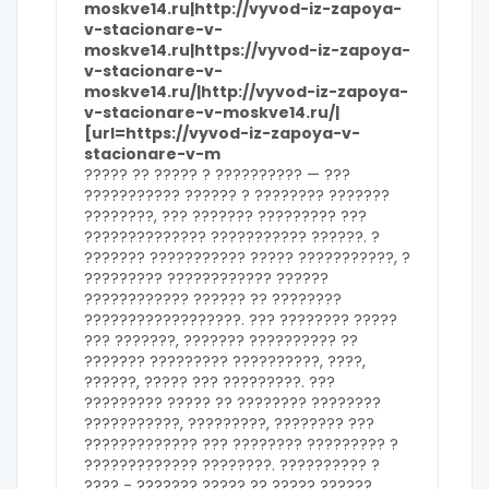
moskve14.ru|http://vyvod-iz-zapoya-
v-stacionare-v-
moskve14.ru|https://vyvod-iz-zapoya-
v-stacionare-v-
moskve14.ru/|http://vyvod-iz-zapoya-
v-stacionare-v-moskve14.ru/|
[url=https://vyvod-iz-zapoya-v-
stacionare-v-m
????? ?? ????? ? ?????????? — ???
??????????? ?????? ? ???????? ???????
????????, ??? ??????? ????????? ???
?????????????? ??????????? ??????. ?
??????? ??????????? ????? ???????????, ?
????????? ???????????? ??????
???????????? ?????? ?? ????????
??????????????????. ??? ???????? ?????
??? ???????, ??????? ?????????? ??
??????? ????????? ??????????, ????,
??????, ????? ??? ?????????. ???
????????? ????? ?? ???????? ????????
???????????, ?????????, ???????? ???
????????????? ??? ???????? ????????? ?
????????????? ????????. ?????????? ?
???? -
??????? ????? ?? ????? ??????