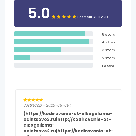
5.0
Basé sur 490 avis
5 stars
4 stars
3 stars
2 stars
1 stars
JustinCap – 2026-08-09 :
{https://kodirovanie-ot-alkogolizma-
odintsovo2.ru|http://kodirovanie-ot-
alkogolizma-
odintsovo2.ru|https://kodirovanie-ot-