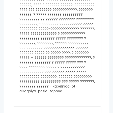
???????? ????, ?????? ??????? ????????,
??????, ???? ? ??????? ??????, ??????????
???? ??? ???????? ????????????, ???????
??????. ? ????? ??????? ??????????
?????????? ?? ?????? ???????? ?????????
?????????, ? ???????? ??????????? ?????.
????????? ?????-?????????????? ???????,
????? ????????????? ? ????????????
?????????? ??????? ????? ???????? ?
????????, ????????, ?????? ??????????
??? ???????? ???????????????. ??????
??????? ????? ?? ????? ????, ? ???????
????? — ?????? ???????? ?????????????, ?
??????? ???????? ? ????? ????? ??? ?
????. ???????? ????? ? ????????????
???????????? ??? ?????? ????? ?????
?????????? ????????, ??????? ?????????
?????????? ?????????? ??? ????? ???????.
???????? ?????? -
kapelnica-ot-
alkogolya-posle-zapoya