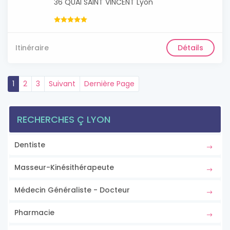
36 QUAI SAINT VINCENT Lyon
Itinéraire
Détails
1
2
3
Suivant
Dernière Page
RECHERCHES Ç LYON
Dentiste
Masseur-Kinésithérapeute
Médecin Généraliste - Docteur
Pharmacie