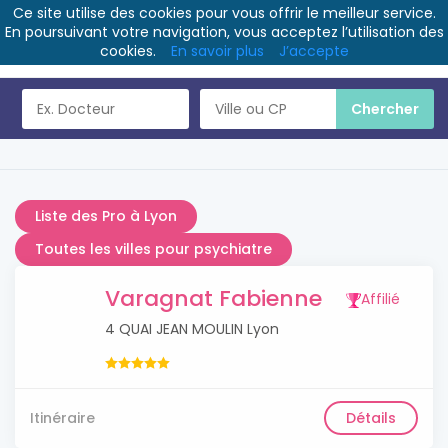
Ce site utilise des cookies pour vous offrir le meilleur service.
En poursuivant votre navigation, vous acceptez l’utilisation des
cookies.
En savoir plus
J’accepte
Liste des Pro à Lyon
Toutes les villes pour psychiatre
Varagnat Fabienne
Affilié
4 QUAI JEAN MOULIN Lyon
Itinéraire
Détails