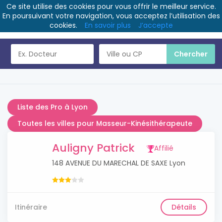
Ce site utilise des cookies pour vous offrir le meilleur service.
En poursuivant votre navigation, vous acceptez l’utilisation des
cookies.
En savoir plus
J’accepte
Liste des Pro à Lyon
Toutes les villes pour Masseur-Kinésithérapeute
Auligny Patrick
Affilié
148 AVENUE DU MARECHAL DE SAXE Lyon
Itinéraire
Détails