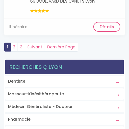
69 BOULEVARD DES CANUTS Lyon
Itinéraire
Détails
1
2
3
Suivant
Dernière Page
RECHERCHES Ç LYON
Dentiste
Masseur-Kinésithérapeute
Médecin Généraliste - Docteur
Pharmacie