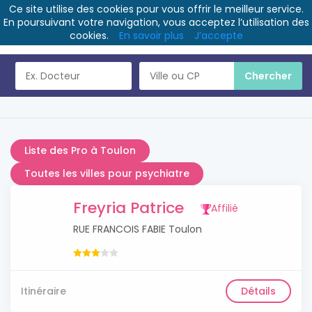
Ce site utilise des cookies pour vous offrir le meilleur service.
En poursuivant votre navigation, vous acceptez l’utilisation des
cookies.
En savoir plus
J’accepte
Liste des Pro à Toulon
Toutes les villes pour psychiatre
Freyria Patrice
Affilié
RUE FRANCOIS FABIE Toulon
Itinéraire
Détails