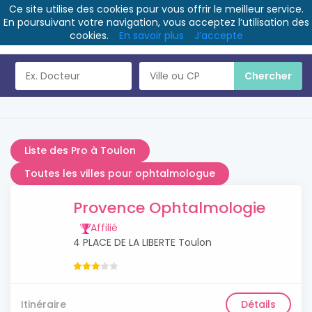
Ce site utilise des cookies pour vous offrir le meilleur service.
En poursuivant votre navigation, vous acceptez l’utilisation des
cookies.
En savoir plus
J’accepte
Liste des Pro à Toulon
Toutes les villes pour ophtalmologue
Provence Ophtalmologie
Affilié
4 PLACE DE LA LIBERTE Toulon
Itinéraire
Détails