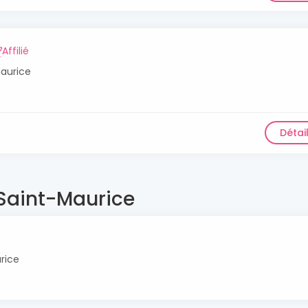
Affilié
Maurice
Détai
 Saint-Maurice
rice