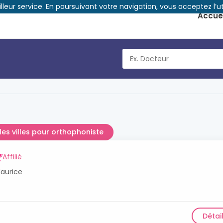
illeur service. En poursuivant votre navigation, vous acceptez l’ut
Accuei
les villes pour orthophoniste
Affilié
Maurice
Détai