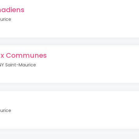
nadiens
urice
eux Communes
NY Saint-Maurice
urice