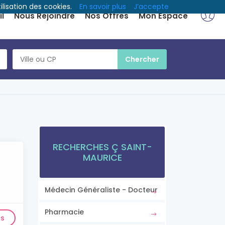
ilisation des cookies.
En savoir plus
J’accepte
l
Nous Rejoindre
Nos Offres
Mon Espace
RECHERCHES Ç SAINT-
MAURICE
Médecin Généraliste - Docteur
Pharmacie
ls