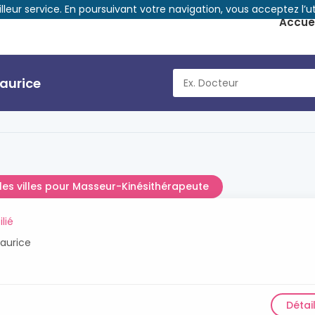
illeur service. En poursuivant votre navigation, vous acceptez l’ut
Accuei
aurice
les villes pour Masseur-Kinésithérapeute
ilié
aurice
Détai