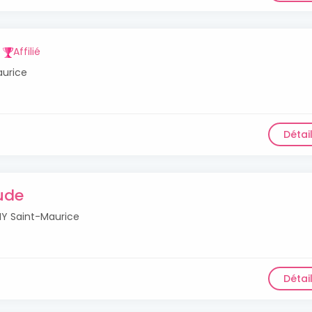
Affilié
aurice
Détai
ude
NY Saint-Maurice
Détai