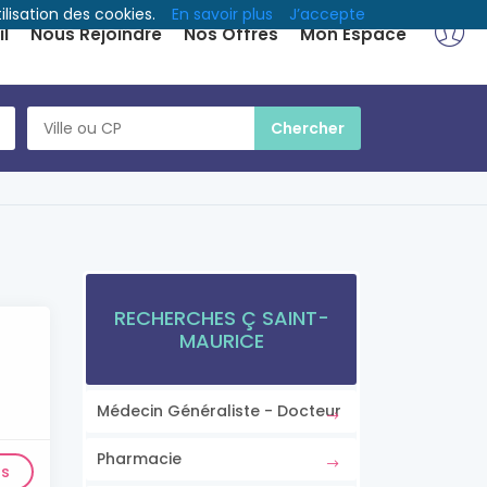
ilisation des cookies.
En savoir plus
J’accepte
l
Nous Rejoindre
Nos Offres
Mon Espace
RECHERCHES Ç SAINT-
MAURICE
Médecin Généraliste - Docteur
Pharmacie
ls