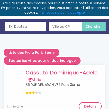
Ce site utilise des cookies pour vous offrir le meilleur service.
En poursuivant votre navigation, vous acceptez l’utilisation des
cookies.
En savoir plus
J’accepte
Liste des Pro à Paris 3ème
Toutes les villes pour endocrinologue
Cassuto Dominique-Adèle
Affilié
86 RUE DES ARCHIVES Paris 3ème
Itinéraire
Détails