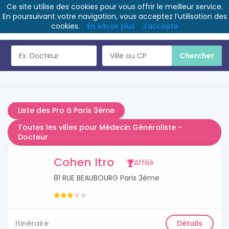
Ce site utilise des cookies pour vous offrir le meilleur service.
En poursuivant votre navigation, vous acceptez l’utilisation des
cookies.
En savoir plus
J’accepte
Liste des Pro à Paris 3ème
Toutes les villes pour Médecin Généraliste -
Docteur
Cohen Itro
Affilié
81 RUE BEAUBOURG Paris 3ème
Itinéraire
Détails