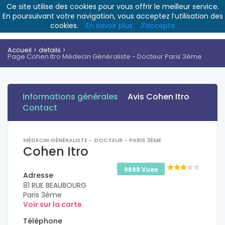
Ce site utilise des cookies pour vous offrir le meilleur service.
En poursuivant votre navigation, vous acceptez l’utilisation des
cookies.
En savoir plus
J’accepte
Accueil
details
Page Cohen Itro Médecin Généraliste - Docteur Paris 3ème
Informations générales
Avis Cohen Itro
Contact
MÉDECIN GÉNÉRALISTE - DOCTEUR - PARIS 3ÈME
Cohen Itro
9698 Vues
Adresse
81 RUE BEAUBOURG
Paris 3ème
Voir sur la carte
Téléphone