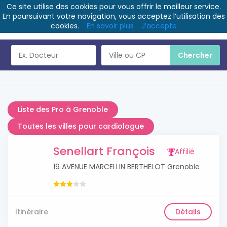
Ce site utilise des cookies pour vous offrir le meilleur service.
En poursuivant votre navigation, vous acceptez l’utilisation des
cookies.
En savoir plus
J’accepte
Liste des Pro à Grenoble
Toutes les villes pour cardiologue
Senellart François
Affilié
19 AVENUE MARCELLIN BERTHELOT Grenoble
Itinéraire
Détails