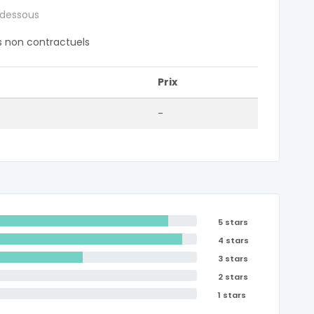
 dessous
fs non contractuels
Prix
-
5 stars
4 stars
3 stars
2 stars
1 stars