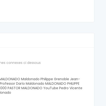
hes connexes ci dessous
e MALDONADO Maldonado Philippe Grenoble Jean-
s Professor Darío Maldonado MALDONADO PHILIPPE
38000 PASTOR MALDONADO YouTube Pedro Vicente
ldonado