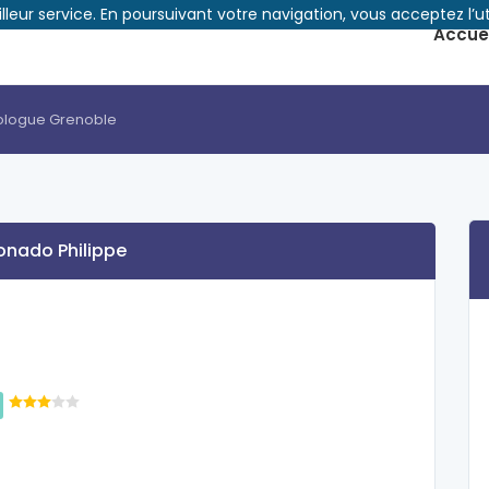
illeur service. En poursuivant votre navigation, vous acceptez l’ut
Accuei
ologue Grenoble
onado Philippe