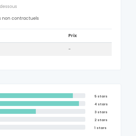
 dessous
fs non contractuels
Prix
-
5 stars
4 stars
3 stars
2 stars
1 stars