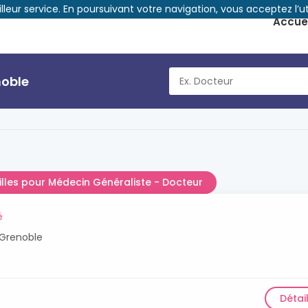
illeur service. En poursuivant votre navigation, vous acceptez l’ut
Accuei
noble
illes pour Médecin Généraliste - Docteur
é
Grenoble
Détai