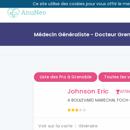
Ce site utilise des cookies pour vous offrir le me
Médecin Généraliste - Docteur Gre
Liste des Pro à Grenoble
Toutes les v
Johnson Eric
Affili
4 BOULEVARD MARECHAL FOCH 
Voir sur la carte
Itinéraire