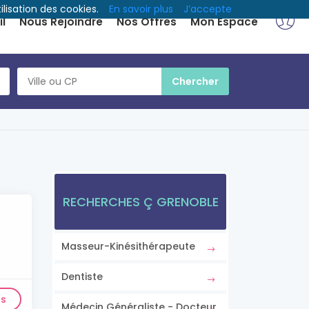
ilisation des cookies.
En savoir plus
J’accepte
l
Nous Rejoindre
Nos Offres
Mon Espace
RECHERCHES Ç GRENOBLE
Masseur-Kinésithérapeute
Dentiste
ls
Médecin Généraliste - Docteur