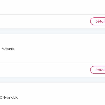
Détai
Grenoble
Détai
C Grenoble