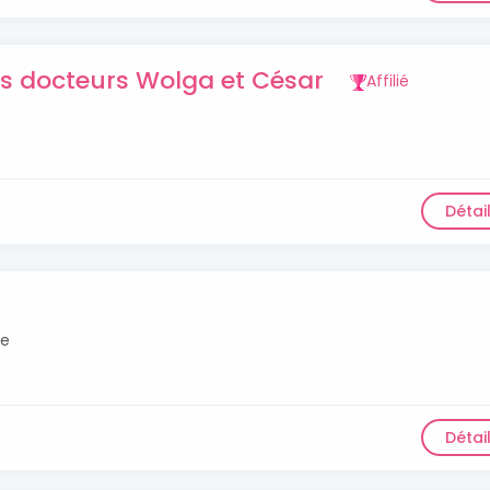
s docteurs Wolga et César
Affilié
Détai
le
Détai