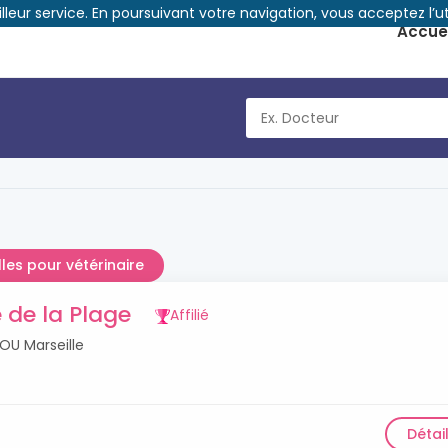
illeur service. En poursuivant votre navigation, vous acceptez l’ut
Accuei
lles pour vétérinaire
e de la Plage
Affilié
U Marseille
Détai