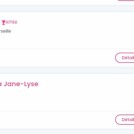
Affilié
seille
Détai
a Jane-Lyse
Détai