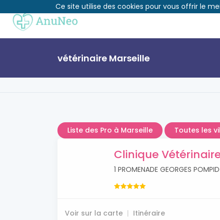
Ce site utilise des cookies pour vous offrir le me
vétérinaire Marseille
Liste des Pro à Marseille
Toutes les vi
Clinique Vétérinair
1 PROMENADE GEORGES POMPIDO
Voir sur la carte
Itinéraire