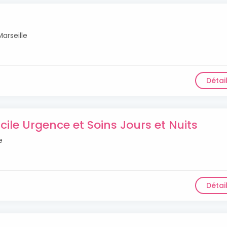
arseille
Détai
cile Urgence et Soins Jours et Nuits
e
Détai