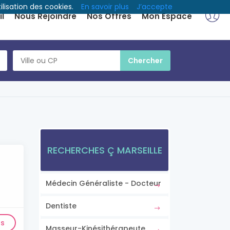
ilisation des cookies.
En savoir plus
J’accepte
l
Nous Rejoindre
Nos Offres
Mon Espace
RECHERCHES Ç MARSEILLE
Médecin Généraliste - Docteur
Dentiste
ls
Masseur-Kinésithérapeute