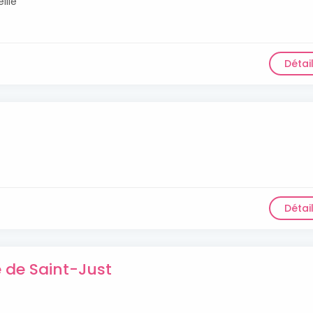
ille
Détai
Détai
e de Saint-Just