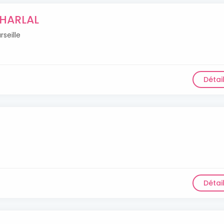
HARLAL
seille
Détai
Détai