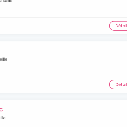
seille
Détai
ille
Détai
c
lle