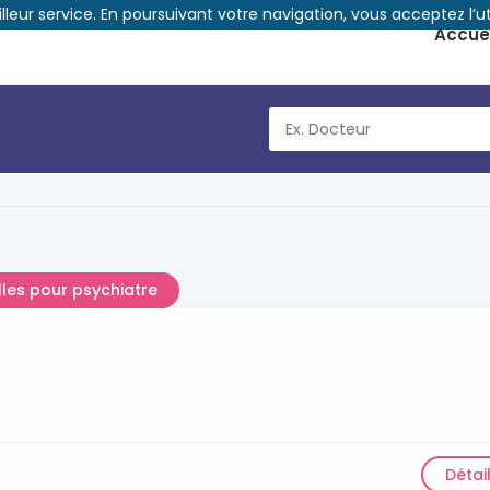
illeur service. En poursuivant votre navigation, vous acceptez l’ut
Accuei
illes pour psychiatre
Détai