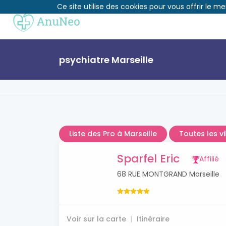
Ce site utilise des cookies pour vous offrir le me
psychiatre Marseille
Liste des Pro à Marseille
Toutes les v
Sparfel Eric
Affilié
68 RUE MONTGRAND Marseille
Voir sur la carte
Itinéraire