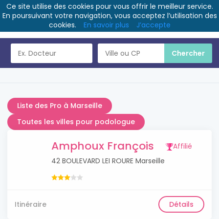
Ce site utilise des cookies pour vous offrir le meilleur service.
En poursuivant votre navigation, vous acceptez l’utilisation des
cookies.
En savoir plus
J’accepte
Liste des Pro à Marseille
Toutes les villes pour podologue
Amphoux François
Affilié
42 BOULEVARD LEI ROURE Marseille
Itinéraire
Détails