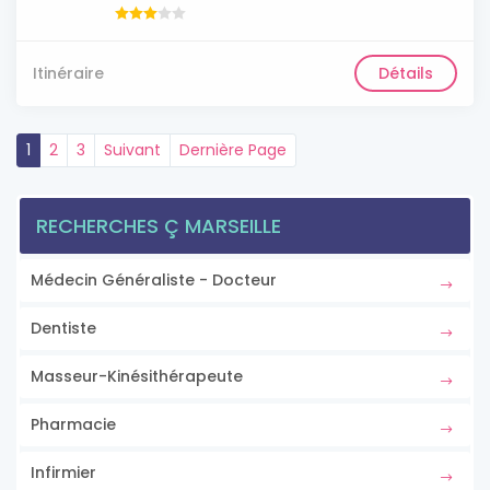
Itinéraire
Détails
1
2
3
Suivant
Dernière Page
RECHERCHES Ç MARSEILLE
Médecin Généraliste - Docteur
Dentiste
Masseur-Kinésithérapeute
Pharmacie
Infirmier