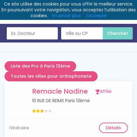
Ce site utilise des cookies pour vous offrir le meilleur service.
En poursuivant votre navigation, vous acceptez l’utilisation des
cookies.
En savoir plus
J’accepte
Liste des Pro à Paris 13ème
Toutes les villes pour orthophoniste
Remacle Nadine
Affilié
10 RUE DE REIMS Paris 13ème
Itinéraire
Détails