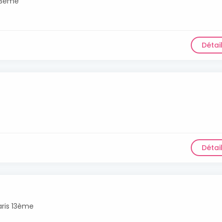
13ème
Détai
Détai
aris 13ème