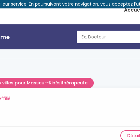
illeur service. En poursuivant votre navigation, vous acceptez l’ut
Accuei
3ème
s villes pour Masseur-Kinésithérapeute
Affilié
Détai