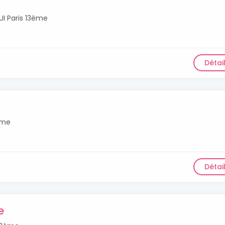
I Paris 13ème
Détai
ème
Détai
e