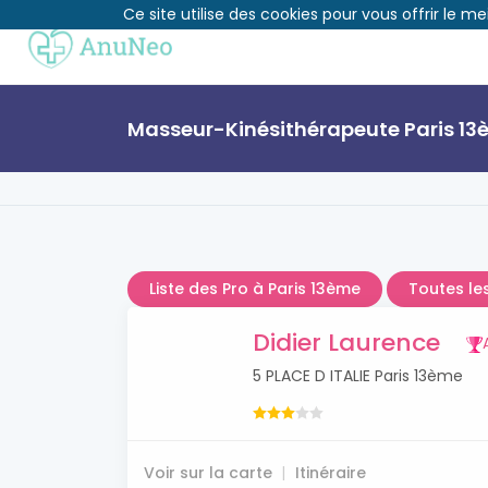
Ce site utilise des cookies pour vous offrir le me
Masseur-Kinésithérapeute Paris 1
Liste des Pro à Paris 13ème
Toutes le
Didier Laurence
5 PLACE D ITALIE Paris 13ème
Voir sur la carte
Itinéraire