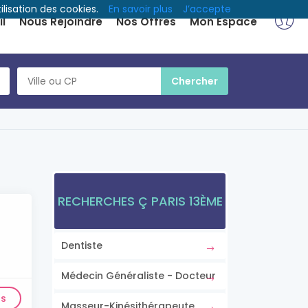
ilisation des cookies.
En savoir plus
J’accepte
l
Nous Rejoindre
Nos Offres
Mon Espace
RECHERCHES Ç PARIS 13ÈME
Dentiste
Médecin Généraliste - Docteur
ls
Masseur-Kinésithérapeute