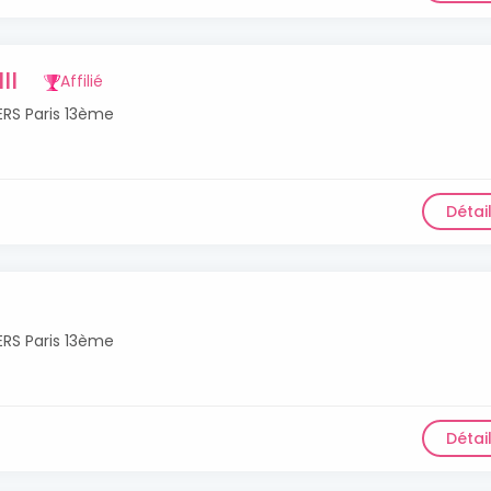
II
Affilié
RS Paris 13ème
Détai
RS Paris 13ème
Détai