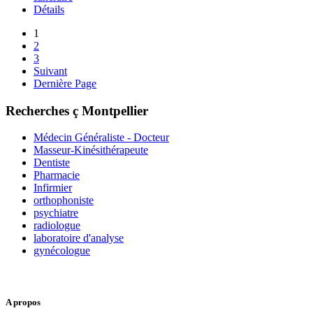
Détails
1
2
3
Suivant
Dernière Page
Recherches ç Montpellier
Médecin Généraliste - Docteur
Masseur-Kinésithérapeute
Dentiste
Pharmacie
Infirmier
orthophoniste
psychiatre
radiologue
laboratoire d'analyse
gynécologue
A propos