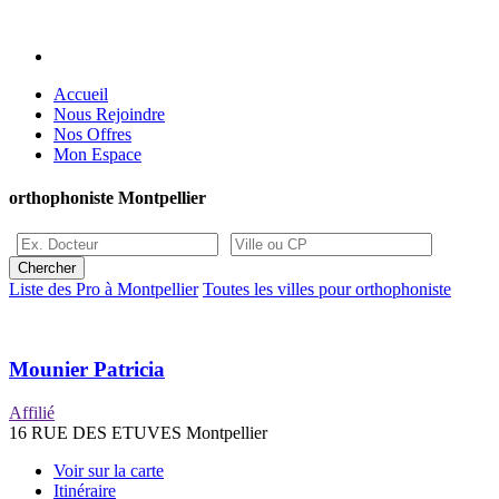
Accueil
Nous Rejoindre
Nos Offres
Mon Espace
orthophoniste Montpellier
Liste des Pro à Montpellier
Toutes les villes pour orthophoniste
Mounier Patricia
Affilié
16 RUE DES ETUVES Montpellier
Voir sur la carte
Itinéraire