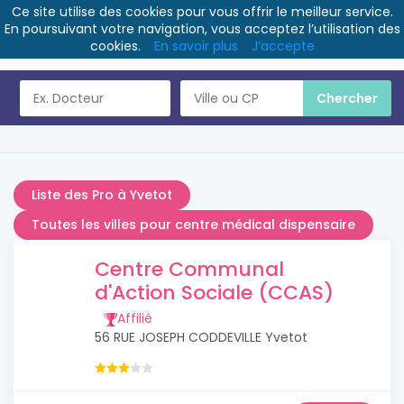
Ce site utilise des cookies pour vous offrir le meilleur service.
En poursuivant votre navigation, vous acceptez l’utilisation des
cookies.
En savoir plus
J’accepte
Liste des Pro à Yvetot
Toutes les villes pour centre médical dispensaire
Centre Communal
d'Action Sociale (CCAS)
Affilié
56 RUE JOSEPH CODDEVILLE Yvetot