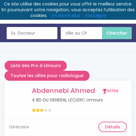
Ce site utilise des cookies pour vous offrir le meilleur service.
En poursuivant votre navigation, vous acceptez l’utilisation des
cookies.
En savoir plus
J’accepte
Liste des Pro à Limours
Toutes les villes pour radiologue
Abdennebi Ahmed
Affilié
4 BD DU GENERAL LECLERC Limours
Itinéraire
Détails