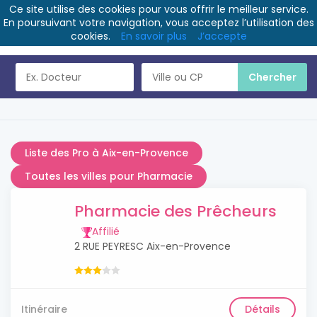
Ce site utilise des cookies pour vous offrir le meilleur service.
En poursuivant votre navigation, vous acceptez l’utilisation des
cookies.
En savoir plus
J’accepte
Liste des Pro à Aix-en-Provence
Toutes les villes pour Pharmacie
Pharmacie des Prêcheurs
Affilié
2 RUE PEYRESC Aix-en-Provence
Itinéraire
Détails