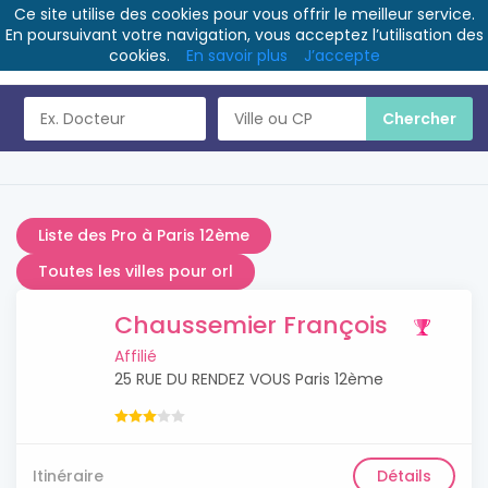
Ce site utilise des cookies pour vous offrir le meilleur service.
En poursuivant votre navigation, vous acceptez l’utilisation des
cookies.
En savoir plus
J’accepte
Liste des Pro à Paris 12ème
Toutes les villes pour orl
Chaussemier François
Affilié
25 RUE DU RENDEZ VOUS Paris 12ème
Itinéraire
Détails