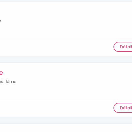
e
Détai
e
is 11ème
Détai