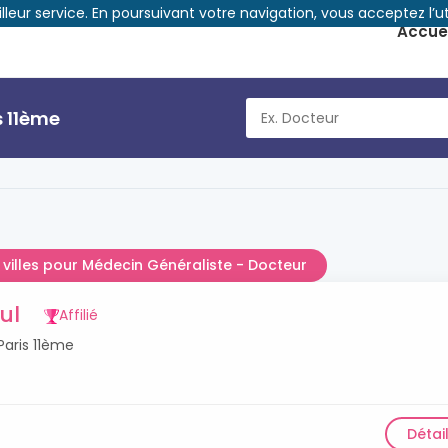
illeur service. En poursuivant votre navigation, vous acceptez l’ut
Accuei
s 11ème
 villes pour Médecin Généraliste - Docteur
ul
Affilié
aris 11ème
Détai