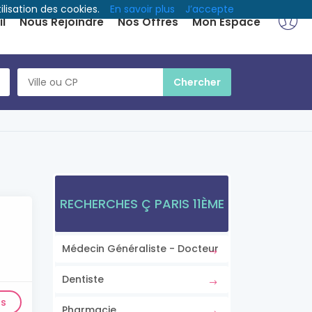
ilisation des cookies.
En savoir plus
J’accepte
l
Nous Rejoindre
Nos Offres
Mon Espace
RECHERCHES Ç PARIS 11ÈME
Médecin Généraliste - Docteur
Dentiste
ls
Pharmacie