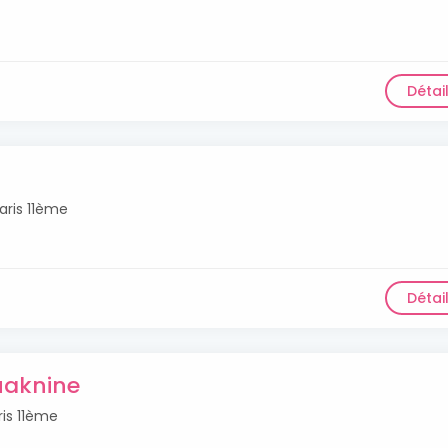
Détai
aris 11ème
Détai
uaknine
ris 11ème