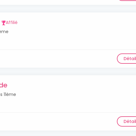
Affilié
11ème
Détai
de
is 11ème
Détai