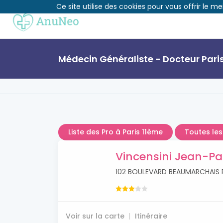
Ce site utilise des cookies pour vous offrir le me
Médecin Généraliste - Docteur Pari
Liste des Pro à Paris 11ème
Toutes les
Vincensini Jean-Pa
102 BOULEVARD BEAUMARCHAIS P
Voir sur la carte
Itinéraire