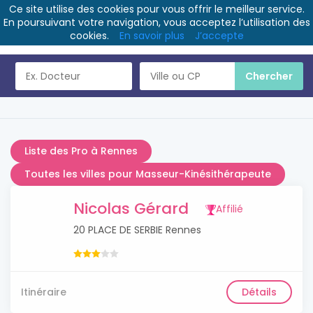
Ce site utilise des cookies pour vous offrir le meilleur service.
En poursuivant votre navigation, vous acceptez l’utilisation des
cookies.
En savoir plus
J’accepte
Liste des Pro à Rennes
Toutes les villes pour Masseur-Kinésithérapeute
Nicolas Gérard
Affilié
20 PLACE DE SERBIE Rennes
Itinéraire
Détails