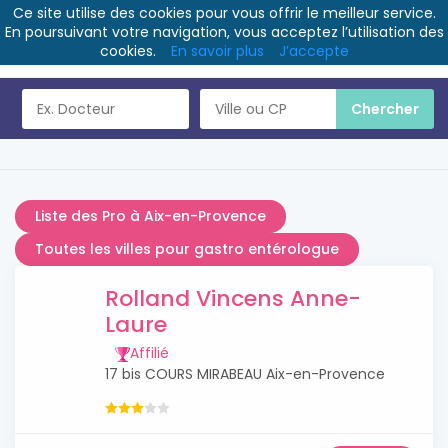
Ce site utilise des cookies pour vous offrir le meilleur service.
En poursuivant votre navigation, vous acceptez l’utilisation des
cookies.
En savoir plus
J’accepte
Liste des Pro à Aix-en-Provence
Toutes les villes pour gastro entérologue
Rolland Vincens Anne-
Laure
Affilié
17 bis COURS MIRABEAU Aix-en-Provence