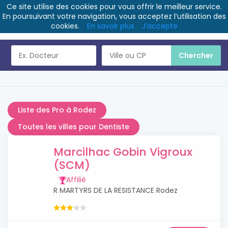
Ce site utilise des cookies pour vous offrir le meilleur service.
En poursuivant votre navigation, vous acceptez l’utilisation des
cookies.
En savoir plus
J’accepte
Liste des Pro à Rodez
Toutes les villes pour Dentiste
Marcilhac Gobin Vigroux
(SCM)
Affilié
R MARTYRS DE LA RESISTANCE Rodez