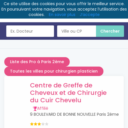
Ce site utilise des cookies pour vous offrir le meilleur service.
En poursuivant votre navigation, vous acceptez l’utilisation des
cookies.
En savoir plus
J’accepte
Liste des Pro à Paris 2ème
Toutes les villes pour chirurgien plasticien
Centre de Greffe de
Cheveux et de Chirurgie
du Cuir Chevelu
Affilié
9 BOULEVARD DE BONNE NOUVELLE Paris 2ème