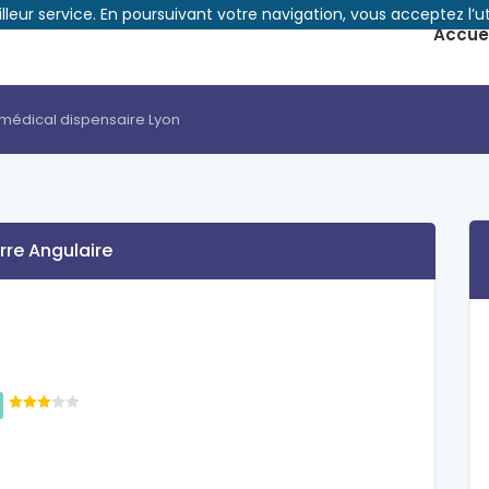
illeur service. En poursuivant votre navigation, vous acceptez l’ut
Accuei
 médical dispensaire Lyon
erre Angulaire