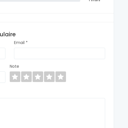
1 stars
ulaire
Email *
Note