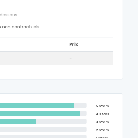
 dessous
fs non contractuels
Prix
-
5 stars
4 stars
3 stars
2 stars