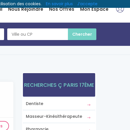
ilisation des cookies.
En savoir plus
J’accepte
l
Nous Rejoindre
Nos Offres
Mon Espace
RECHERCHES Ç PARIS 17ÈME
Dentiste
Masseur-Kinésithérapeute
ls
Pharmacie