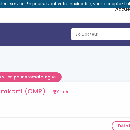
illeur service. En poursuivant votre navigation, vous acceptez l’ut
Accuei
s villes pour stomatologue
hmkorff (CMR)
Affilié
Détai