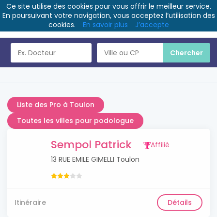
Ce site utilise des cookies pour vous offrir le meilleur service.
En poursuivant votre navigation, vous acceptez l’utilisation des
cookies.
En savoir plus
J’accepte
Liste des Pro à Toulon
Toutes les villes pour podologue
Sempol Patrick
Affilié
13 RUE EMILE GIMELLI Toulon
Itinéraire
Détails