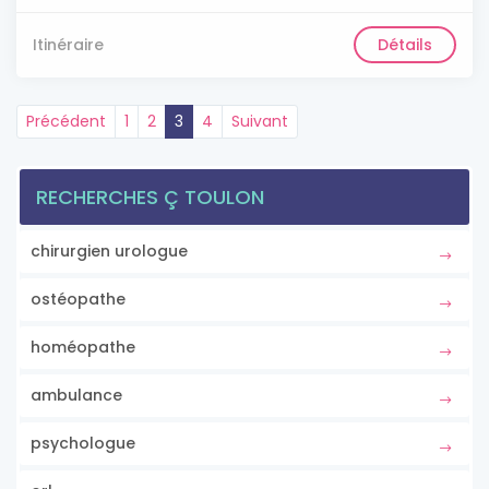
Itinéraire
Détails
Précédent
1
2
3
4
Suivant
RECHERCHES Ç TOULON
chirurgien urologue
ostéopathe
homéopathe
ambulance
psychologue