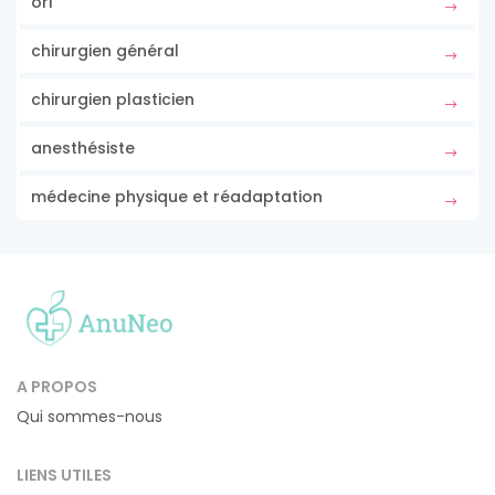
orl
chirurgien général
chirurgien plasticien
anesthésiste
médecine physique et réadaptation
A PROPOS
Qui sommes-nous
LIENS UTILES