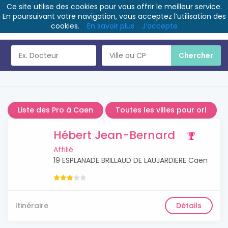
Ce site utilise des cookies pour vous offrir le meilleur service.
En poursuivant votre navigation, vous acceptez l’utilisation des
cookies.
En savoir plus
J’accepte
Liste des Pro à Caen
Toutes les villes pour orl
Hébert Jean-Bernard
Affilié
19 ESPLANADE BRILLAUD DE LAUJARDIERE Caen
Itinéraire
Détails