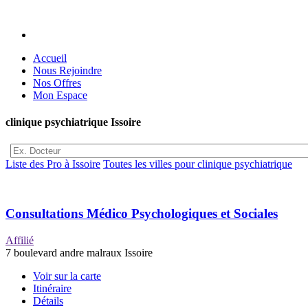
Accueil
Nous Rejoindre
Nos Offres
Mon Espace
clinique psychiatrique Issoire
Liste des Pro à Issoire
Toutes les villes pour clinique psychiatrique
Consultations Médico Psychologiques et Sociales
Affilié
7 boulevard andre malraux Issoire
Voir sur la carte
Itinéraire
Détails