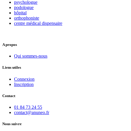
psychologue
podologue
hôpital
orthophoniste
centre médical dispensaire
A propos
Qui sommes-nous
Liens utiles
Connexion
Inscription
Contact
01 84 73 24 55
contact@anuneo.fr
Nous suivre