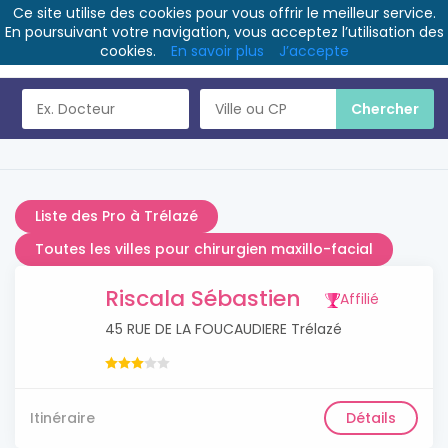
Ce site utilise des cookies pour vous offrir le meilleur service.
En poursuivant votre navigation, vous acceptez l’utilisation des
cookies.
En savoir plus
J’accepte
Liste des Pro à Trélazé
Toutes les villes pour chirurgien maxillo-facial
Riscala Sébastien
Affilié
45 RUE DE LA FOUCAUDIERE Trélazé
Itinéraire
Détails