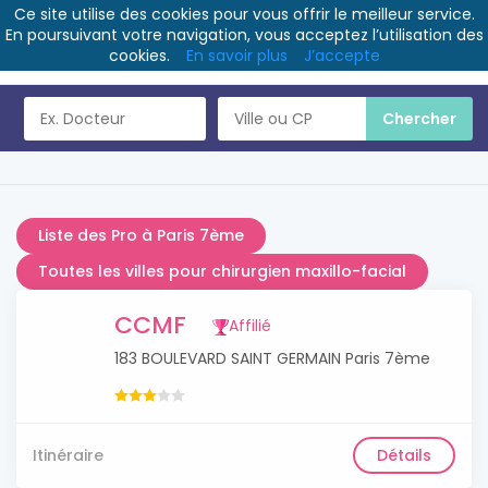
Ce site utilise des cookies pour vous offrir le meilleur service.
En poursuivant votre navigation, vous acceptez l’utilisation des
cookies.
En savoir plus
J’accepte
Liste des Pro à Paris 7ème
Toutes les villes pour chirurgien maxillo-facial
CCMF
Affilié
183 BOULEVARD SAINT GERMAIN Paris 7ème
Itinéraire
Détails