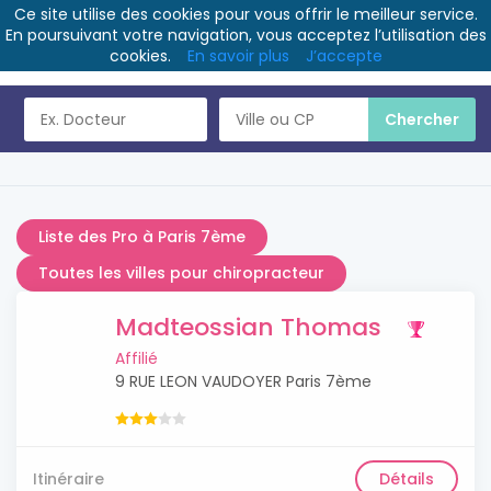
Ce site utilise des cookies pour vous offrir le meilleur service.
En poursuivant votre navigation, vous acceptez l’utilisation des
cookies.
En savoir plus
J’accepte
Liste des Pro à Paris 7ème
Toutes les villes pour chiropracteur
Madteossian Thomas
Affilié
9 RUE LEON VAUDOYER Paris 7ème
Itinéraire
Détails