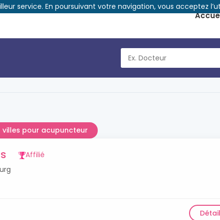
illeur service. En poursuivant votre navigation, vous acceptez l’ut
Accuei
 villes pour acupuncteur
is
Affilié
ourg
Détai