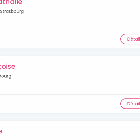
athalie
Strasbourg
Détai
çoise
bourg
Détai
e