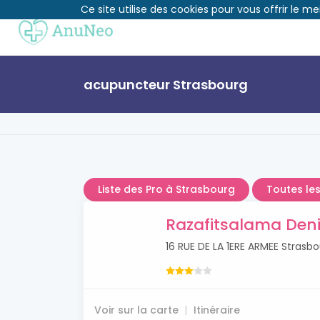
Ce site utilise des cookies pour vous offrir le me
acupuncteur Strasbourg
Liste des Pro à Strasbourg
Toutes les
Razafitsalama Den
16 RUE DE LA 1ERE ARMEE Strasb
Voir sur la carte
Itinéraire