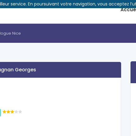
illeur service. En poursuivant votre navigation, vous acceptez l’ut
Accuei
logue Nice
agnan Georges