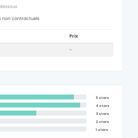
 dessous
fs non contractuels
Prix
-
5 stars
4 stars
3 stars
2 stars
1 stars