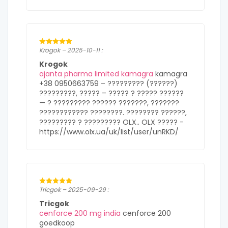
Krogok – 2025-10-11 :
Krogok
ajanta pharma limited kamagra
kamagra
+38 0950663759 – ????????? (??????)
?????????, ????? – ????? ? ????? ??????
— ? ????????? ?????? ???????, ???????
???????????? ????????. ???????? ??????,
????????? ? ????????? OLX.. OLX ????? -
https://www.olx.ua/uk/list/user/unRKD/
Tricgok – 2025-09-29 :
Tricgok
cenforce 200 mg india
cenforce 200
goedkoop