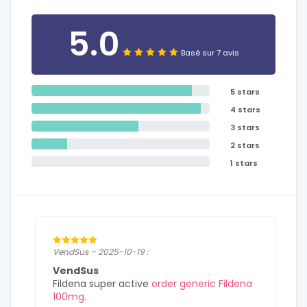
5.0
Basé sur 7 avis
5 stars
4 stars
3 stars
2 stars
1 stars
VendSus – 2025-10-19 :
VendSus
Fildena super active
order generic Fildena
100mg
.