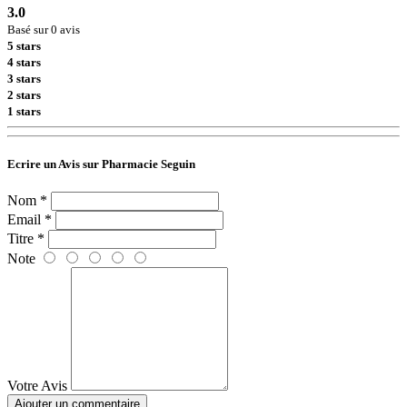
3.0
Basé sur 0 avis
5 stars
4 stars
3 stars
2 stars
1 stars
Ecrire un Avis sur Pharmacie Seguin
Nom *
Email *
Titre *
Note
Votre Avis