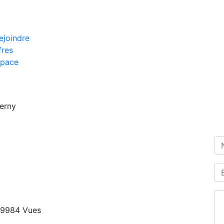
ejoindre
fres
pace
erny
C
9984 Vues