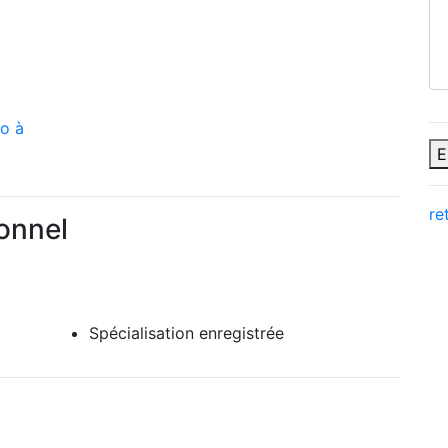
ro à
E
re
onnel
Spécialisation enregistrée