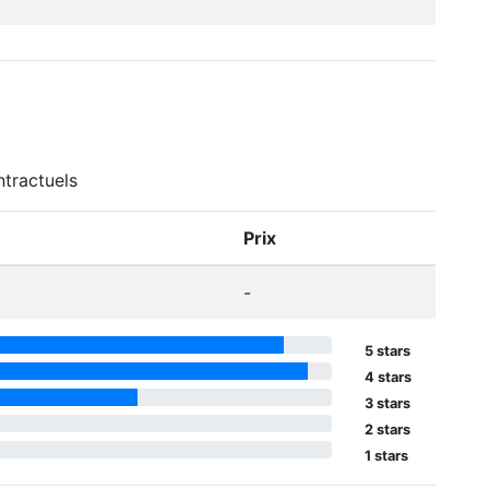
ntractuels
Prix
-
5 stars
4 stars
3 stars
2 stars
1 stars