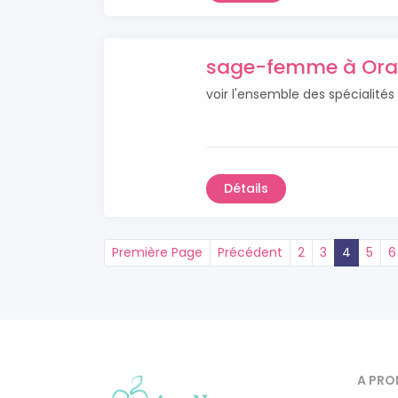
sage-femme à Or
voir l'ensemble des spéciali
Détails
Première Page
Précédent
2
3
4
5
6
A PRO