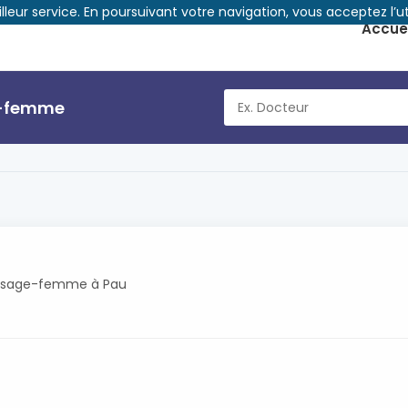
illeur service. En poursuivant votre navigation, vous acceptez l’ut
Accuei
ge-femme
u
és sage-femme à Pau