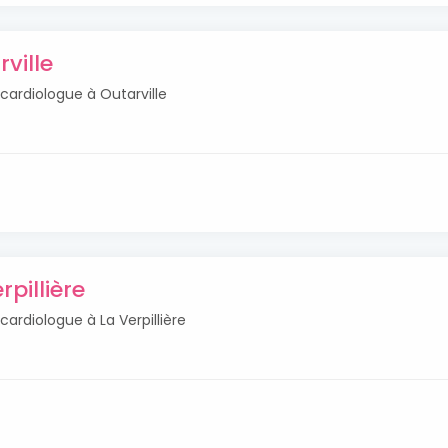
ville
 cardiologue à Outarville
pillière
cardiologue à La Verpillière