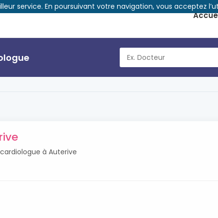
illeur service. En poursuivant votre navigation, vous acceptez l’ut
Accuei
iologue
rive
 cardiologue à Auterive